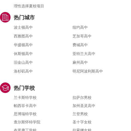
理性选择夏校项目
热门城市
波士顿高中
纽约高中
西雅图高中
芝加哥高中
华盛顿高中
费城高中
休斯顿高中
亚特兰大高中
旧金山高中
麻州高中
洛杉矶高中
明尼阿波利斯高中
热门学校
兰卡斯特学校
拉萨尔男校
帕西菲卡高中
加州圣灵高中
思博瑞特学校
兰登男校
查尔斯怀特学院
圣十字女校
布罗弗丁学校
拉蒙娜女校