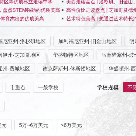
顿特区等优质私立走读中学
美西走读盘点 | 洛杉矶、旧金
代，盘点STEM强劲的优质美高
高性价比走读盘点 | 芝加哥及
点体育杰出的优质美高
艺术特色美高 | 想通过艺术特
福尼亚州-洛杉矶地区
加利福尼亚州-旧金山地区
明
诺伊州-芝加哥地区
华盛顿特区地区
马塞诸塞州-波
亚州-费城地区
德克萨斯州-休斯顿地区
华盛顿州-
学校规模
市重点
一般学校
不
美元
5万~6万美元
>6万美元