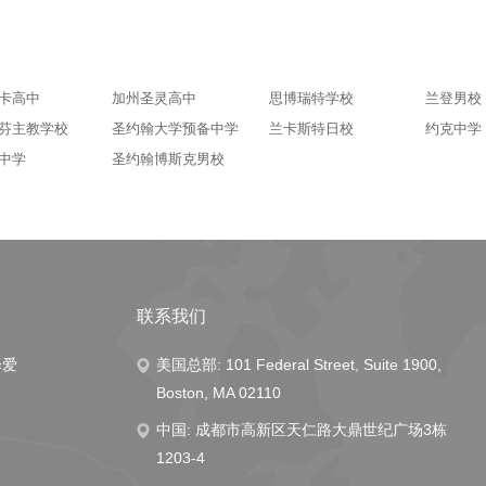
卡高中
加州圣灵高中
思博瑞特学校
兰登男校
芬主教学校
圣约翰大学预备中学
兰卡斯特日校
约克中学
中学
圣约翰博斯克男校
联系我们
择爱
美国总部: 101 Federal Street, Suite 1900,
Boston, MA 02110
中国: 成都市高新区天仁路大鼎世纪广场3栋
1203-4