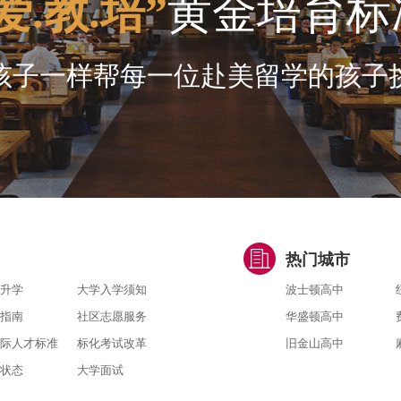
爱.教.培”
黄金培育标
孩子一样帮每一位赴美留学的孩子
热门城市
升学
大学入学须知
波士顿高中
指南
社区志愿服务
华盛顿高中
际人才标准
标化考试改革
旧金山高中
状态
大学面试