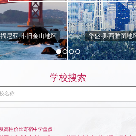
福尼亚州-旧金山地区
华盛顿-西雅图地
学校搜索
端及高性价比寄宿中学盘点！