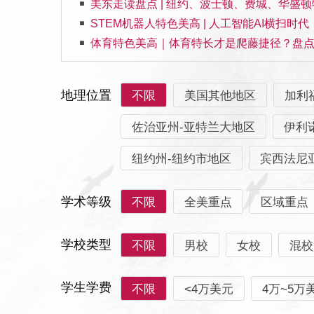
美东走读盘点 | 纽约、波士顿、费城、华盛
STEM机器人特色美高 | 人工智能AI横扫时
体育特色美高｜体育特长才是爬藤捷径？盘
地理位置
不限
美国其他地区
加利
佐治亚州-亚特兰大地区
伊利
纽约州-纽约市地区
宾西法尼
学术等级
不限
全美重点
区域重点
学校类型
不限
男校
女校
混校
学生学费
不限
<4万美元
4万~5万