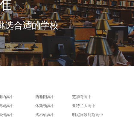
准
挑选合适的学校
电话咨询
纽约高中
西雅图高中
芝加哥高中
费城高中
休斯顿高中
亚特兰大高中
麻州高中
洛杉矶高中
明尼阿波利斯高中