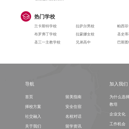
热门学校
兰卡斯特学校
拉萨尔男校
帕西菲
布罗弗丁学校
拉蒙娜女校
圣史蒂
圣三一主教学校
兄弟高中
巴斯图
导航
加入我们
首页
留美指南
为什么选
教培
择校方案
安全住宿
企业文化
社交融入
名校对话
工作机会
关于我们
留学资讯