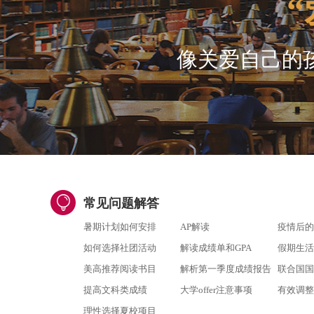
“
像关爱自己的
常见问题解答
暑期计划如何安排
AP解读
疫情后的
如何选择社团活动
解读成绩单和GPA
假期生活
美高推荐阅读书目
解析第一季度成绩报告
联合国国
提高文科类成绩
大学offer注意事项
有效调整
理性选择夏校项目