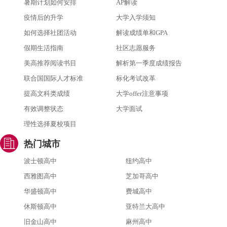
暑期计划如何安排
AP解读
疫情后的升学
大学入学须知
如何选择社团活动
解读成绩单和GPA
假期生活指南
社区志愿服务
美高推荐阅读书目
解析第一季度成绩报告
联合国国际人才标准
标化考试改革
提高文科类成绩
大学offer注意事项
有效调整状态
大学面试
理性选择夏校项目
热门城市
波士顿高中
纽约高中
西雅图高中
芝加哥高中
华盛顿高中
费城高中
休斯顿高中
亚特兰大高中
旧金山高中
麻州高中