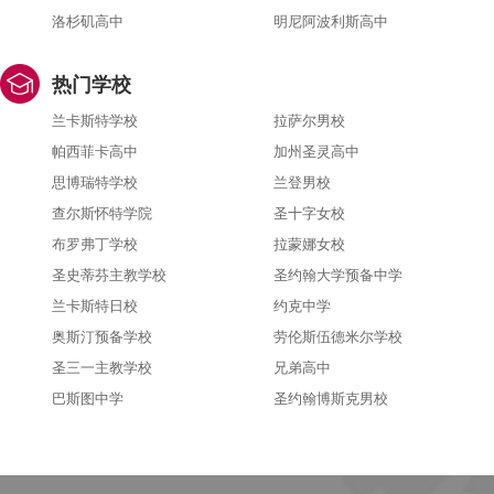
洛杉矶高中
明尼阿波利斯高中
热门学校
兰卡斯特学校
拉萨尔男校
帕西菲卡高中
加州圣灵高中
思博瑞特学校
兰登男校
查尔斯怀特学院
圣十字女校
布罗弗丁学校
拉蒙娜女校
圣史蒂芬主教学校
圣约翰大学预备中学
兰卡斯特日校
约克中学
奥斯汀预备学校
劳伦斯伍德米尔学校
圣三一主教学校
兄弟高中
巴斯图中学
圣约翰博斯克男校