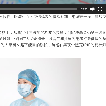
05:59
死扶伤、医者仁心；疫情爆发的特殊时期，您坚守一线、征战
轻护士；从奠定科学医学的希波克拉底，到84岁高龄仍第一时
护城河，保障广大民众周全；以责任和担当为患者打造健康的
力为大家树立起正能量的旗帜，筑起在黑夜中照亮船舶的精神