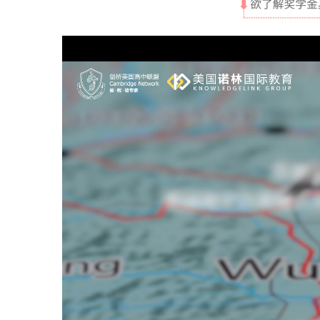
视
频
播
放
器