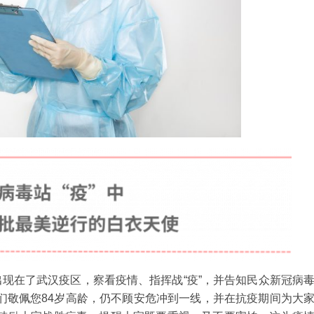
出现在了武汉疫区，察看疫情、指挥战“疫”，并告知民众新冠病
们敬佩您84岁高龄，仍不顾安危冲到一线，并在抗疫期间为大