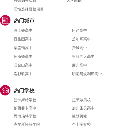
有效调整状态
大学面试
理性选择夏校项目
热门城市
波士顿高中
纽约高中
西雅图高中
芝加哥高中
华盛顿高中
费城高中
休斯顿高中
亚特兰大高中
旧金山高中
麻州高中
洛杉矶高中
明尼阿波利斯高中
热门学校
兰卡斯特学校
拉萨尔男校
帕西菲卡高中
加州圣灵高中
思博瑞特学校
兰登男校
查尔斯怀特学院
圣十字女校