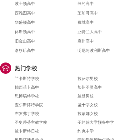
波士顿高中
纽约高中
西雅图高中
芝加哥高中
华盛顿高中
费城高中
休斯顿高中
亚特兰大高中
旧金山高中
麻州高中
洛杉矶高中
明尼阿波利斯高中
热门学校
兰卡斯特学校
拉萨尔男校
帕西菲卡高中
加州圣灵高中
思博瑞特学校
兰登男校
查尔斯怀特学院
圣十字女校
布罗弗丁学校
拉蒙娜女校
圣史蒂芬主教学校
圣约翰大学预备中学
兰卡斯特日校
约克中学
奥斯汀预备学校
劳伦斯伍德米尔学校