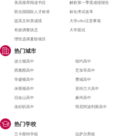
美高推荐阅读书目
解析第一季度成绩报告
联合国国际人才标准
标化考试改革
提高文科类成绩
大学offer注意事项
有效调整状态
大学面试
理性选择夏校项目
热门城市
波士顿高中
纽约高中
西雅图高中
芝加哥高中
华盛顿高中
费城高中
休斯顿高中
亚特兰大高中
旧金山高中
麻州高中
洛杉矶高中
明尼阿波利斯高中
热门学校
兰卡斯特学校
拉萨尔男校