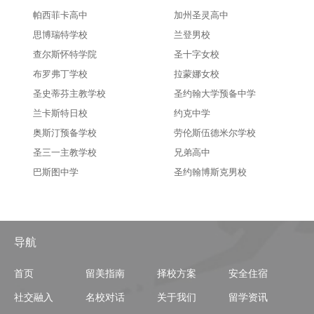
帕西菲卡高中
加州圣灵高中
思博瑞特学校
兰登男校
查尔斯怀特学院
圣十字女校
布罗弗丁学校
拉蒙娜女校
圣史蒂芬主教学校
圣约翰大学预备中学
兰卡斯特日校
约克中学
奥斯汀预备学校
劳伦斯伍德米尔学校
圣三一主教学校
兄弟高中
巴斯图中学
圣约翰博斯克男校
导航
首页
留美指南
择校方案
安全住宿
社交融入
名校对话
关于我们
留学资讯