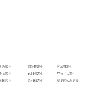
电话咨询
纽约高中
西雅图高中
芝加哥高中
费城高中
休斯顿高中
亚特兰大高中
麻州高中
洛杉矶高中
明尼阿波利斯高中