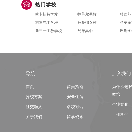
热门学校
兰卡斯特学校
拉萨尔男校
帕西菲
布罗弗丁学校
拉蒙娜女校
圣史蒂
圣三一主教学校
兄弟高中
巴斯图
导航
加入我们
首页
留美指南
为什么选
教培
择校方案
安全住宿
企业文化
社交融入
名校对话
工作机会
关于我们
留学资讯