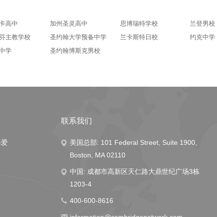
卡高中
加州圣灵高中
思博瑞特学校
兰登男校
芬主教学校
圣约翰大学预备中学
兰卡斯特日校
约克中学
中学
圣约翰博斯克男校
联系我们
择爱
美国总部: 101 Federal Street, Suite 1900,
Boston, MA 02110
中国: 成都市高新区天仁路大鼎世纪广场3栋
1203-4
400-600-8616
information@cambridgenetwork.com