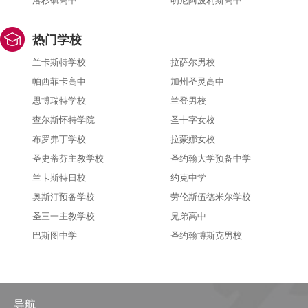
洛杉矶高中
明尼阿波利斯高中
热门学校
兰卡斯特学校
拉萨尔男校
帕西菲卡高中
加州圣灵高中
思博瑞特学校
兰登男校
查尔斯怀特学院
圣十字女校
布罗弗丁学校
拉蒙娜女校
圣史蒂芬主教学校
圣约翰大学预备中学
兰卡斯特日校
约克中学
奥斯汀预备学校
劳伦斯伍德米尔学校
圣三一主教学校
兄弟高中
巴斯图中学
圣约翰博斯克男校
导航