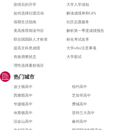
疫情后的升学
大学入学须知
如何选择社团活动
解读成绩单和GPA
假期生活指南
社区志愿服务
美高推荐阅读书目
解析第一季度成绩报告
联合国国际人才标准
标化考试改革
提高文科类成绩
大学offer注意事项
有效调整状态
大学面试
理性选择夏校项目
热门城市
波士顿高中
纽约高中
西雅图高中
芝加哥高中
华盛顿高中
费城高中
休斯顿高中
亚特兰大高中
旧金山高中
麻州高中