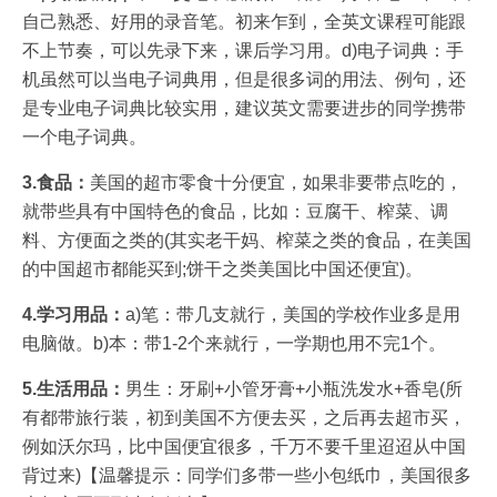
自己熟悉、好用的录音笔。初来乍到，全英文课程可能跟
不上节奏，可以先录下来，课后学习用。d)电子词典：手
机虽然可以当电子词典用，但是很多词的用法、例句，还
是专业电子词典比较实用，建议英文需要进步的同学携带
一个电子词典。
3.食品：
美国的超市零食十分便宜，如果非要带点吃的，
就带些具有中国特色的食品，比如：豆腐干、榨菜、调
料、方便面之类的(其实老干妈、榨菜之类的食品，在美国
的中国超市都能买到;饼干之类美国比中国还便宜)。
4.学习用品：
a)笔：带几支就行，美国的学校作业多是用
电脑做。b)本：带1-2个来就行，一学期也用不完1个。
5.生活用品：
男生：牙刷+小管牙膏+小瓶洗发水+香皂(所
有都带旅行装，初到美国不方便去买，之后再去超市买，
例如沃尔玛，比中国便宜很多，千万不要千里迢迢从中国
背过来)【温馨提示：同学们多带一些小包纸巾，美国很多