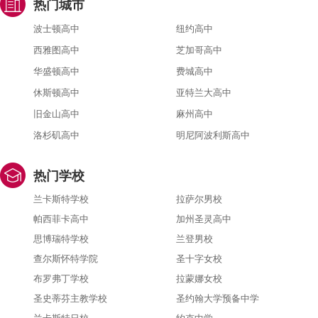
热门城市
波士顿高中
纽约高中
西雅图高中
芝加哥高中
华盛顿高中
费城高中
休斯顿高中
亚特兰大高中
旧金山高中
麻州高中
洛杉矶高中
明尼阿波利斯高中
热门学校
兰卡斯特学校
拉萨尔男校
帕西菲卡高中
加州圣灵高中
思博瑞特学校
兰登男校
查尔斯怀特学院
圣十字女校
布罗弗丁学校
拉蒙娜女校
圣史蒂芬主教学校
圣约翰大学预备中学