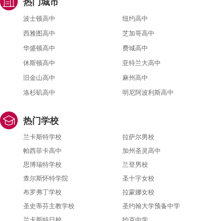
热门城市
波士顿高中
纽约高中
西雅图高中
芝加哥高中
华盛顿高中
费城高中
休斯顿高中
亚特兰大高中
旧金山高中
麻州高中
洛杉矶高中
明尼阿波利斯高中
热门学校
兰卡斯特学校
拉萨尔男校
帕西菲卡高中
加州圣灵高中
思博瑞特学校
兰登男校
查尔斯怀特学院
圣十字女校
布罗弗丁学校
拉蒙娜女校
圣史蒂芬主教学校
圣约翰大学预备中学
兰卡斯特日校
约克中学