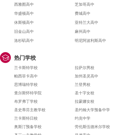
西雅图高中
芝加哥高中
华盛顿高中
费城高中
休斯顿高中
亚特兰大高中
旧金山高中
麻州高中
洛杉矶高中
明尼阿波利斯高中
热门学校
兰卡斯特学校
拉萨尔男校
帕西菲卡高中
加州圣灵高中
思博瑞特学校
兰登男校
查尔斯怀特学院
圣十字女校
布罗弗丁学校
拉蒙娜女校
圣史蒂芬主教学校
圣约翰大学预备中学
兰卡斯特日校
约克中学
奥斯汀预备学校
劳伦斯伍德米尔学校