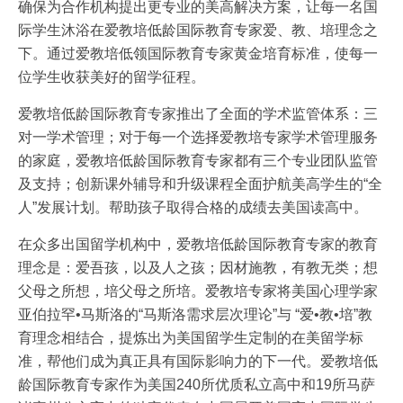
确保为合作机构提出更专业的美高解决方案，让每一名国
际学生沐浴在爱教培低龄国际教育专家爱、教、培理念之
下。通过爱教培低领国际教育专家黄金培育标准，使每一
位学生收获美好的留学征程。
爱教培低龄国际教育专家推出了全面的学术监管体系：三
对一学术管理；对于每一个选择爱教培专家学术管理服务
的家庭，爱教培低龄国际教育专家都有三个专业团队监管
及支持；创新课外辅导和升级课程全面护航美高学生的“全
人”发展计划。帮助孩子取得合格的成绩去美国读高中。
在众多出国留学机构中，爱教培低龄国际教育专家的教育
理念是：爱吾孩，以及人之孩；因材施教，有教无类；想
父母之所想，培父母之所培。爱教培专家将美国心理学家
亚伯拉罕•马斯洛的“马斯洛需求层次理论”与 “爱•教•培”教
育理念相结合，提炼出为美国留学生定制的在美留学标
准，帮他们成为真正具有国际影响力的下一代。爱教培低
龄国际教育专家作为美国240所优质私立高中和19所马萨