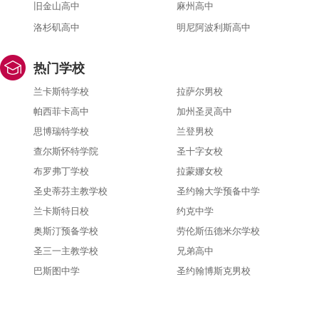
旧金山高中
麻州高中
洛杉矶高中
明尼阿波利斯高中
热门学校
兰卡斯特学校
拉萨尔男校
帕西菲卡高中
加州圣灵高中
思博瑞特学校
兰登男校
查尔斯怀特学院
圣十字女校
布罗弗丁学校
拉蒙娜女校
圣史蒂芬主教学校
圣约翰大学预备中学
兰卡斯特日校
约克中学
奥斯汀预备学校
劳伦斯伍德米尔学校
圣三一主教学校
兄弟高中
巴斯图中学
圣约翰博斯克男校