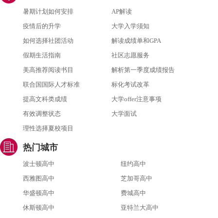
暑期计划如何安排
AP解读
疫情后的升学
大学入学须知
如何选择社团活动
解读成绩单和GPA
假期生活指南
社区志愿服务
美高推荐阅读书目
解析第一季度成绩报告
联合国国际人才标准
标化考试改革
提高文科类成绩
大学offer注意事项
有效调整状态
大学面试
理性选择夏校项目
热门城市
波士顿高中
纽约高中
西雅图高中
芝加哥高中
华盛顿高中
费城高中
休斯顿高中
亚特兰大高中