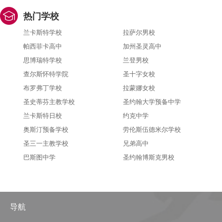
热门学校
兰卡斯特学校
拉萨尔男校
帕西菲卡高中
加州圣灵高中
思博瑞特学校
兰登男校
查尔斯怀特学院
圣十字女校
布罗弗丁学校
拉蒙娜女校
圣史蒂芬主教学校
圣约翰大学预备中学
兰卡斯特日校
约克中学
奥斯汀预备学校
劳伦斯伍德米尔学校
圣三一主教学校
兄弟高中
巴斯图中学
圣约翰博斯克男校
导航