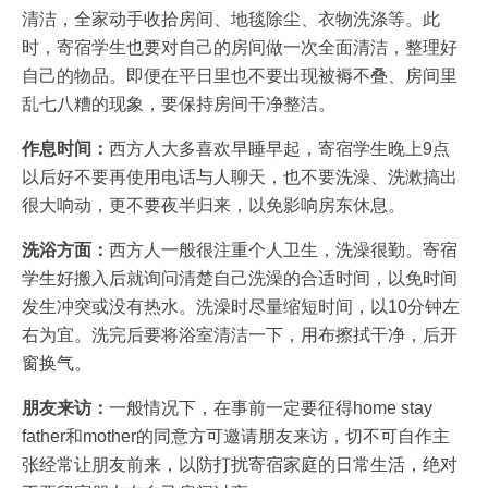
清洁，全家动手收拾房间、地毯除尘、衣物洗涤等。此
时，寄宿学生也要对自己的房间做一次全面清洁，整理好
自己的物品。即便在平日里也不要出现被褥不叠、房间里
乱七八糟的现象，要保持房间干净整洁。
作息时间：
西方人大多喜欢早睡早起，寄宿学生晚上9点
以后好不要再使用电话与人聊天，也不要洗澡、洗漱搞出
很大响动，更不要夜半归来，以免影响房东休息。
洗浴方面：
西方人一般很注重个人卫生，洗澡很勤。寄宿
学生好搬入后就询问清楚自己洗澡的合适时间，以免时间
发生冲突或没有热水。洗澡时尽量缩短时间，以10分钟左
右为宜。洗完后要将浴室清洁一下，用布擦拭干净，后开
窗换气。
朋友来访：
一般情况下，在事前一定要征得home stay
father和mother的同意方可邀请朋友来访，切不可自作主
张经常让朋友前来，以防打扰寄宿家庭的日常生活，绝对