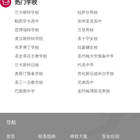
热门学校
兰卡斯特学校
拉萨尔男校
帕西菲卡高中
加州圣灵高中
思博瑞特学校
兰登男校
查尔斯怀特学院
圣十字女校
布罗弗丁学校
拉蒙娜女校
圣史蒂芬主教学校
圣约翰大学预备中学
兰卡斯特日校
约克中学
奥斯汀预备学校
劳伦斯伍德米尔学校
圣三一主教学校
兄弟高中
巴斯图中学
圣约翰博斯克男校
导航
首页
留美指南
择校方案
安全住宿