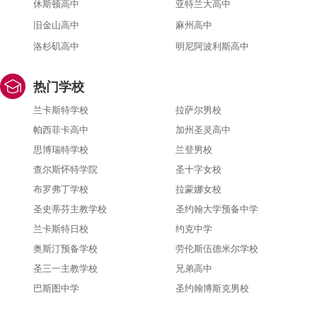
休斯顿高中
亚特兰大高中
旧金山高中
麻州高中
洛杉矶高中
明尼阿波利斯高中
热门学校
兰卡斯特学校
拉萨尔男校
帕西菲卡高中
加州圣灵高中
思博瑞特学校
兰登男校
查尔斯怀特学院
圣十字女校
布罗弗丁学校
拉蒙娜女校
圣史蒂芬主教学校
圣约翰大学预备中学
兰卡斯特日校
约克中学
奥斯汀预备学校
劳伦斯伍德米尔学校
圣三一主教学校
兄弟高中
巴斯图中学
圣约翰博斯克男校