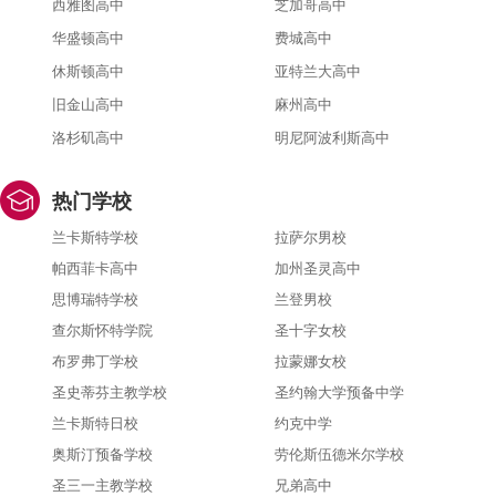
西雅图高中
芝加哥高中
华盛顿高中
费城高中
休斯顿高中
亚特兰大高中
旧金山高中
麻州高中
洛杉矶高中
明尼阿波利斯高中
热门学校
兰卡斯特学校
拉萨尔男校
帕西菲卡高中
加州圣灵高中
思博瑞特学校
兰登男校
查尔斯怀特学院
圣十字女校
布罗弗丁学校
拉蒙娜女校
圣史蒂芬主教学校
圣约翰大学预备中学
兰卡斯特日校
约克中学
奥斯汀预备学校
劳伦斯伍德米尔学校
圣三一主教学校
兄弟高中