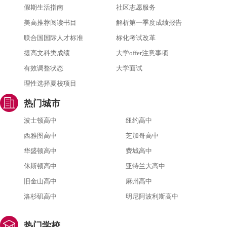
假期生活指南
社区志愿服务
美高推荐阅读书目
解析第一季度成绩报告
联合国国际人才标准
标化考试改革
提高文科类成绩
大学offer注意事项
有效调整状态
大学面试
理性选择夏校项目
热门城市
波士顿高中
纽约高中
西雅图高中
芝加哥高中
华盛顿高中
费城高中
休斯顿高中
亚特兰大高中
旧金山高中
麻州高中
洛杉矶高中
明尼阿波利斯高中
热门学校