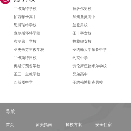
兰卡斯特学校
拉萨尔男校
帕西菲卡高中
加州圣灵高中
思博瑞特学校
兰登男校
查尔斯怀特学院
圣十字女校
布罗弗丁学校
拉蒙娜女校
圣史蒂芬主教学校
圣约翰大学预备中学
兰卡斯特日校
约克中学
奥斯汀预备学校
劳伦斯伍德米尔学校
圣三一主教学校
兄弟高中
巴斯图中学
圣约翰博斯克男校
导航
首页
留美指南
择校方案
安全住宿