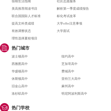
假期生活指南
社区志愿服务
美高推荐阅读书目
解析第一季度成绩报告
联合国国际人才标准
标化考试改革
提高文科类成绩
大学offer注意事项
有效调整状态
大学面试
理性选择夏校项目
热门城市
波士顿高中
纽约高中
西雅图高中
芝加哥高中
华盛顿高中
费城高中
休斯顿高中
亚特兰大高中
旧金山高中
麻州高中
洛杉矶高中
明尼阿波利斯高中
热门学校