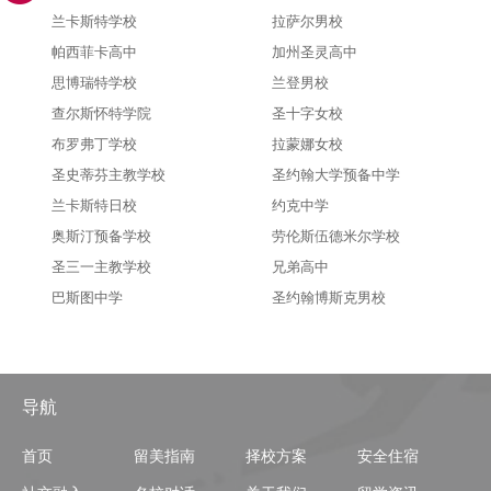
兰卡斯特学校
拉萨尔男校
帕西菲卡高中
加州圣灵高中
思博瑞特学校
兰登男校
查尔斯怀特学院
圣十字女校
布罗弗丁学校
拉蒙娜女校
圣史蒂芬主教学校
圣约翰大学预备中学
兰卡斯特日校
约克中学
奥斯汀预备学校
劳伦斯伍德米尔学校
圣三一主教学校
兄弟高中
巴斯图中学
圣约翰博斯克男校
导航
首页
留美指南
择校方案
安全住宿