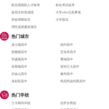
联合国国际人才标准
标化考试改革
提高文科类成绩
大学offer注意事项
有效调整状态
大学面试
理性选择夏校项目
热门城市
波士顿高中
纽约高中
西雅图高中
芝加哥高中
华盛顿高中
费城高中
休斯顿高中
亚特兰大高中
旧金山高中
麻州高中
洛杉矶高中
明尼阿波利斯高中
热门学校
兰卡斯特学校
拉萨尔男校