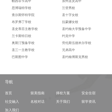
帕西菲卡高中
加州圣灵高中
思博瑞特学校
兰登男校
查尔斯怀特学院
圣十字女校
布罗弗丁学校
拉蒙娜女校
圣史蒂芬主教学校
圣约翰大学预备中学
兰卡斯特日校
约克中学
奥斯汀预备学校
劳伦斯伍德米尔学校
圣三一主教学校
兄弟高中
巴斯图中学
圣约翰博斯克男校
导航
首页
留美指南
择校方案
安全住宿
社交融入
名校对话
关于我们
留学资讯
加入我们