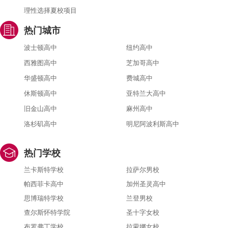
理性选择夏校项目
热门城市
波士顿高中
纽约高中
西雅图高中
芝加哥高中
华盛顿高中
费城高中
休斯顿高中
亚特兰大高中
旧金山高中
麻州高中
洛杉矶高中
明尼阿波利斯高中
热门学校
兰卡斯特学校
拉萨尔男校
帕西菲卡高中
加州圣灵高中
思博瑞特学校
兰登男校
查尔斯怀特学院
圣十字女校
布罗弗丁学校
拉蒙娜女校