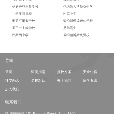
圣史蒂芬主教学校
圣约翰大学预备中学
兰卡斯特日校
约克中学
奥斯汀预备学校
劳伦斯伍德米尔学校
圣三一主教学校
兄弟高中
巴斯图中学
圣约翰博斯克男校
导航
首页
留美指南
择校方案
安全住宿
社交融入
名校对话
关于我们
留学资讯
加入我们
联系我们
美国总部: 101 Federal Street, Suite 1900,