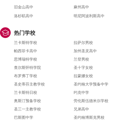
旧金山高中
麻州高中
洛杉矶高中
明尼阿波利斯高中
热门学校
兰卡斯特学校
拉萨尔男校
帕西菲卡高中
加州圣灵高中
思博瑞特学校
兰登男校
查尔斯怀特学院
圣十字女校
布罗弗丁学校
拉蒙娜女校
圣史蒂芬主教学校
圣约翰大学预备中学
兰卡斯特日校
约克中学
奥斯汀预备学校
劳伦斯伍德米尔学校
圣三一主教学校
兄弟高中
巴斯图中学
圣约翰博斯克男校