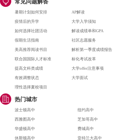
常见问题解答
暑期计划如何安排
AP解读
疫情后的升学
大学入学须知
如何选择社团活动
解读成绩单和GPA
假期生活指南
社区志愿服务
美高推荐阅读书目
解析第一季度成绩报告
联合国国际人才标准
标化考试改革
提高文科类成绩
大学offer注意事项
有效调整状态
大学面试
理性选择夏校项目
热门城市
波士顿高中
纽约高中
西雅图高中
芝加哥高中
华盛顿高中
费城高中
休斯顿高中
亚特兰大高中