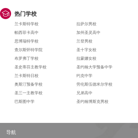
热门学校
兰卡斯特学校
拉萨尔男校
帕西菲卡高中
加州圣灵高中
思博瑞特学校
兰登男校
查尔斯怀特学院
圣十字女校
布罗弗丁学校
拉蒙娜女校
圣史蒂芬主教学校
圣约翰大学预备中学
兰卡斯特日校
约克中学
奥斯汀预备学校
劳伦斯伍德米尔学校
圣三一主教学校
兄弟高中
巴斯图中学
圣约翰博斯克男校
导航