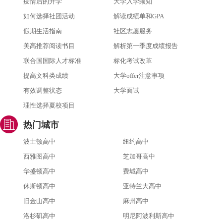
疫情后的升学
大学入学须知
如何选择社团活动
解读成绩单和GPA
假期生活指南
社区志愿服务
美高推荐阅读书目
解析第一季度成绩报告
联合国国际人才标准
标化考试改革
提高文科类成绩
大学offer注意事项
有效调整状态
大学面试
理性选择夏校项目
热门城市
波士顿高中
纽约高中
西雅图高中
芝加哥高中
华盛顿高中
费城高中
休斯顿高中
亚特兰大高中
旧金山高中
麻州高中
洛杉矶高中
明尼阿波利斯高中