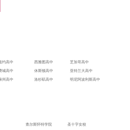
电话咨询
纽约高中
西雅图高中
芝加哥高中
费城高中
休斯顿高中
亚特兰大高中
麻州高中
洛杉矶高中
明尼阿波利斯高中
查尔斯怀特学院
圣十字女校