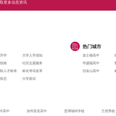
取更多信息资讯
热门城市
升学
大学入学须知
波士顿高中
指南
社区志愿服务
华盛顿高中
际人才标准
标化考试改革
旧金山高中
状态
大学面试
卡高中
加州圣灵高中
思博瑞特学校
兰登男校