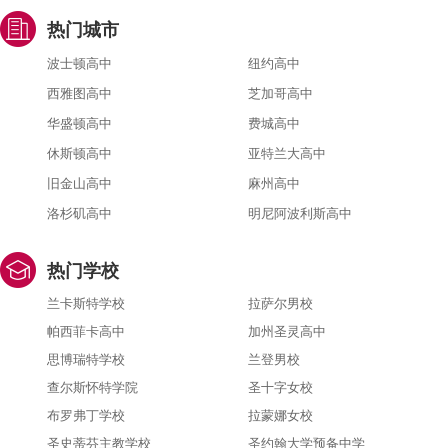
热门城市
波士顿高中
纽约高中
西雅图高中
芝加哥高中
华盛顿高中
费城高中
休斯顿高中
亚特兰大高中
旧金山高中
麻州高中
洛杉矶高中
明尼阿波利斯高中
热门学校
兰卡斯特学校
拉萨尔男校
帕西菲卡高中
加州圣灵高中
思博瑞特学校
兰登男校
查尔斯怀特学院
圣十字女校
布罗弗丁学校
拉蒙娜女校
圣史蒂芬主教学校
圣约翰大学预备中学