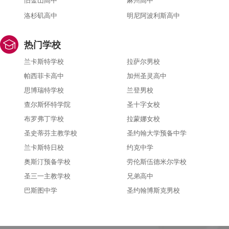
旧金山高中
麻州高中
洛杉矶高中
明尼阿波利斯高中
热门学校
兰卡斯特学校
拉萨尔男校
帕西菲卡高中
加州圣灵高中
思博瑞特学校
兰登男校
查尔斯怀特学院
圣十字女校
布罗弗丁学校
拉蒙娜女校
圣史蒂芬主教学校
圣约翰大学预备中学
兰卡斯特日校
约克中学
奥斯汀预备学校
劳伦斯伍德米尔学校
圣三一主教学校
兄弟高中
巴斯图中学
圣约翰博斯克男校