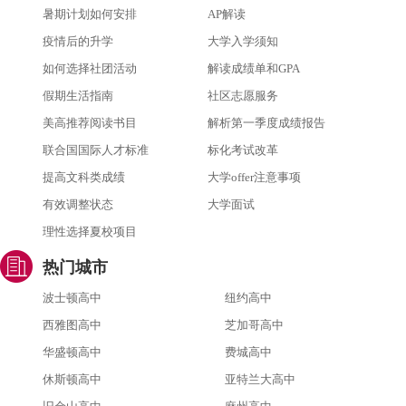
暑期计划如何安排
AP解读
疫情后的升学
大学入学须知
如何选择社团活动
解读成绩单和GPA
假期生活指南
社区志愿服务
美高推荐阅读书目
解析第一季度成绩报告
联合国国际人才标准
标化考试改革
提高文科类成绩
大学offer注意事项
有效调整状态
大学面试
理性选择夏校项目
热门城市
波士顿高中
纽约高中
西雅图高中
芝加哥高中
华盛顿高中
费城高中
休斯顿高中
亚特兰大高中