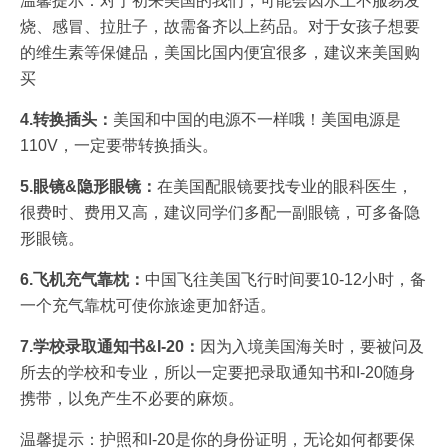
温馨提示：对于初来美国的我们，可能会因水土不服易发
烧、感冒、拉肚子，故需备齐以上药品。对于女孩子想要
的维生素等保健品，美国比国内便宜很多，建议来美国购
买
4.转换插头：
美国和中国的电源不一样哦！美国电源是
110V，一定要带转换插头。
5.眼镜&隐形眼镜：
在美国配眼镜要找专业的眼科医生，
很费时、费用又高，建议同学们多配一副眼镜，可多备隐
形眼镜。
6.飞机充气靠枕：
中国飞往美国飞行时间要10-12小时，备
一个充气靠枕可使你旅途更加舒适。
7.学校录取通知书&I-20：
因为入境美国海关时，要被问及
所去的学校和专业，所以一定要把录取通知书和I-20随身
携带，以免产生不必要的麻烦。
温馨提示：护照和I-20是你的身份证明，无论如何都要保