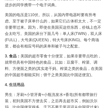
进步的同学携带一个电子词典。
美国的电压是110伏。所以，从国内带电器时要有所考
虑。至于被子床单什么的，如果它们占体积太大，不一定
非要带过来。因为，即使在美国买这些东西，价钱上也不
会太吃亏。美国的床分下面几号：单人床(TWIN)，双人床
(FULL)，大号床(QUEEN)，特大号床(KING)。每个商场
里，都会有相应号码的床单和被子与之配套。
3. 食品：
美国的超市零食十分便宜，如果非要带点吃的，
就带些具有中国特色的食品，比如：豆腐干、榨菜、调
料、方便面之类的(其实老干妈、榨菜之类的食品，在美国
的中国超市都能买到；饼干之类美国比中国还便宜)。
4. 生活用品
男生：牙刷+小管牙膏+小瓶洗发水+香皂(所有都带旅行
装，初到美国不方便去买，之后再去超市买，例如沃尔
玛，比中国便宜很多，千万不要千里迢迢从中国背过来)