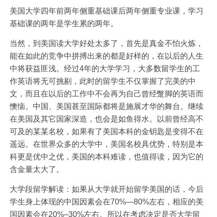
美国大学四年前两年侧重基础课后两年侧重专业课，学习
基础课的两年是学生累的两年。
当然，到美国读大学好处太多了，首先是真金不怕火炼，
能在如此的竞争中拼搏出来的都是好样的，在以后的人生
中将获益匪浅。经过4年的大学学习，大多数留学生的工
作英语将无可挑剔，此时的留学生不仅掌握了完美的中
文，而且在以后的工作中不会再为自己曾经蹩脚的英语而
懊恼。中国、美国甚至国际都将是施展才华的舞台。继续
在美国及其它国家深造，也会是如鱼得水。以前曾经高不
可及的某某名校，如果有了美国本科的金钥匙是变得不在
遥远。在世界众多的大学中，美国名校具优势，特别是本
科更是优中之优，美国的本科难读，也值得读，因为它的
含金量太大了。
大学段留学解读：如果从大学就开始留学美国的话，今后
学生身上体现的中国因素会在70%—80%左右，相应的美
国因素会在20%–30%左右。所以在考虑决定是否大学留