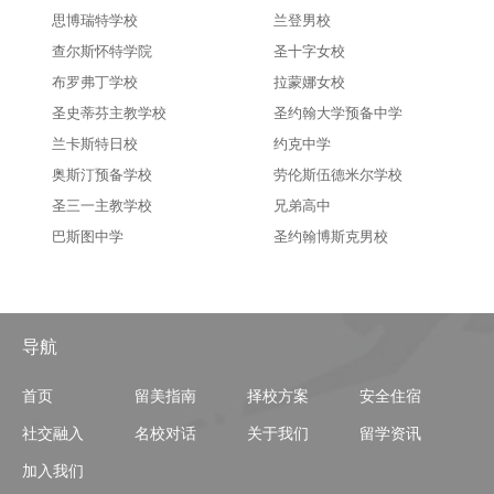
思博瑞特学校
兰登男校
查尔斯怀特学院
圣十字女校
布罗弗丁学校
拉蒙娜女校
圣史蒂芬主教学校
圣约翰大学预备中学
兰卡斯特日校
约克中学
奥斯汀预备学校
劳伦斯伍德米尔学校
圣三一主教学校
兄弟高中
巴斯图中学
圣约翰博斯克男校
导航
首页
留美指南
择校方案
安全住宿
社交融入
名校对话
关于我们
留学资讯
加入我们