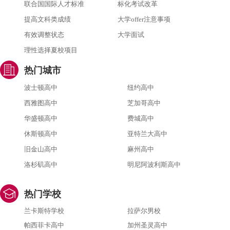
联合国国际人才标准
标化考试改革
提高文科类成绩
大学offer注意事项
有效调整状态
大学面试
理性选择夏校项目
热门城市
波士顿高中
纽约高中
西雅图高中
芝加哥高中
华盛顿高中
费城高中
休斯顿高中
亚特兰大高中
旧金山高中
麻州高中
洛杉矶高中
明尼阿波利斯高中
热门学校
兰卡斯特学校
拉萨尔男校
帕西菲卡高中
加州圣灵高中