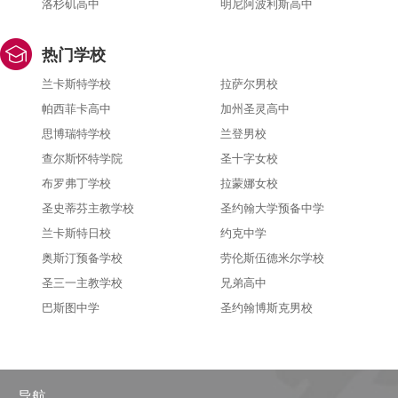
洛杉矶高中
明尼阿波利斯高中
热门学校
兰卡斯特学校
拉萨尔男校
帕西菲卡高中
加州圣灵高中
思博瑞特学校
兰登男校
查尔斯怀特学院
圣十字女校
布罗弗丁学校
拉蒙娜女校
圣史蒂芬主教学校
圣约翰大学预备中学
兰卡斯特日校
约克中学
奥斯汀预备学校
劳伦斯伍德米尔学校
圣三一主教学校
兄弟高中
巴斯图中学
圣约翰博斯克男校
导航