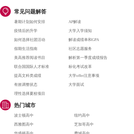
常见问题解答
暑期计划如何安排
AP解读
疫情后的升学
大学入学须知
如何选择社团活动
解读成绩单和GPA
假期生活指南
社区志愿服务
美高推荐阅读书目
解析第一季度成绩报告
联合国国际人才标准
标化考试改革
提高文科类成绩
大学offer注意事项
有效调整状态
大学面试
理性选择夏校项目
热门城市
波士顿高中
纽约高中
西雅图高中
芝加哥高中
华盛顿高中
费城高中