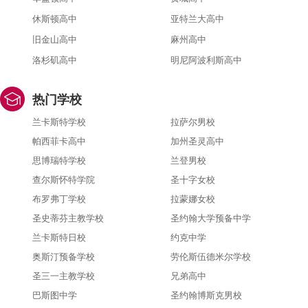
休斯顿高中
亚特兰大高中
旧金山高中
麻州高中
洛杉矶高中
明尼阿波利斯高中
热门学校
兰卡斯特学校
拉萨尔男校
帕西菲卡高中
加州圣灵高中
思博瑞特学校
兰登男校
查尔斯怀特学院
圣十字女校
布罗弗丁学校
拉蒙娜女校
圣史蒂芬主教学校
圣约翰大学预备中学
兰卡斯特日校
约克中学
奥斯汀预备学校
劳伦斯伍德米尔学校
圣三一主教学校
兄弟高中
巴斯图中学
圣约翰博斯克男校