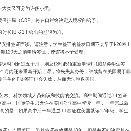
一大类又可分为许多小类。
保护局（CBP）将在口岸终决定入境权的给予。
时长以I-20上给出的期限为准。
尽早安排签证面谈。请注意，学生签证的签发日期不会早于I-20表上
日期120天之前申请签证，使馆将不予受理。
课时间超过五个月，则返校时必须重新申请F-1或M类学生签
五个月内还未重新开始上课，将丧失其身份，继续留在美国属于非
否则学生的F类签证也会失效，从而无法重返美国。
艺术、科学领域人员知识和技能的交流。高中期间通过J-1签证
立高中。国际学生只允许在美国公立高中就读一年，一年完成后
意的是，如果高中后一年通过J-1签证在美国就读12年级，学生
务签证）入境美国。虽然签证有效期是10年，但是并不能决定其在