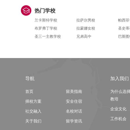
热门学校
兰卡斯特学校
拉萨尔男校
帕西菲
布罗弗丁学校
拉蒙娜女校
圣史蒂
圣三一主教学校
兄弟高中
巴斯图
导航
加入我们
首页
留美指南
为什么选
教培
择校方案
安全住宿
企业文化
社交融入
名校对话
工作机会
关于我们
留学资讯