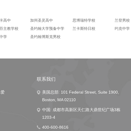
卡高中
加州圣灵高中
思博瑞特学校
兰登男校
芬主教学校
圣约翰大学预备中学
兰卡斯特日校
约克中学
中学
圣约翰博斯克男校
联系我们
择爱
美国总部: 101 Federal Street, Suite 1900,
Boston, MA 02110
中国: 成都市高新区天仁路大鼎世纪广场3栋
1203-4
400-600-8616