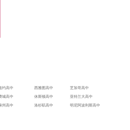
电话咨询
纽约高中
西雅图高中
芝加哥高中
费城高中
休斯顿高中
亚特兰大高中
麻州高中
洛杉矶高中
明尼阿波利斯高中