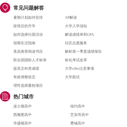
常见问题解答
暑期计划如何安排
AP解读
疫情后的升学
大学入学须知
如何选择社团活动
解读成绩单和GPA
假期生活指南
社区志愿服务
美高推荐阅读书目
解析第一季度成绩报告
联合国国际人才标准
标化考试改革
提高文科类成绩
大学offer注意事项
有效调整状态
大学面试
理性选择夏校项目
热门城市
波士顿高中
纽约高中
西雅图高中
芝加哥高中
华盛顿高中
费城高中