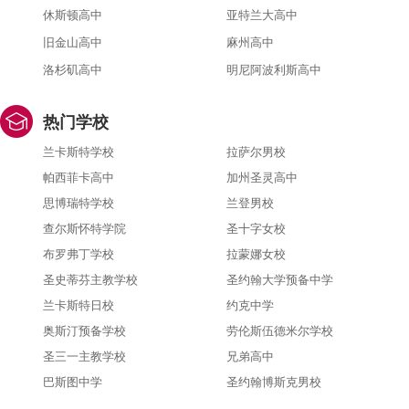
休斯顿高中
亚特兰大高中
旧金山高中
麻州高中
洛杉矶高中
明尼阿波利斯高中
热门学校
兰卡斯特学校
拉萨尔男校
帕西菲卡高中
加州圣灵高中
思博瑞特学校
兰登男校
查尔斯怀特学院
圣十字女校
布罗弗丁学校
拉蒙娜女校
圣史蒂芬主教学校
圣约翰大学预备中学
兰卡斯特日校
约克中学
奥斯汀预备学校
劳伦斯伍德米尔学校
圣三一主教学校
兄弟高中
巴斯图中学
圣约翰博斯克男校