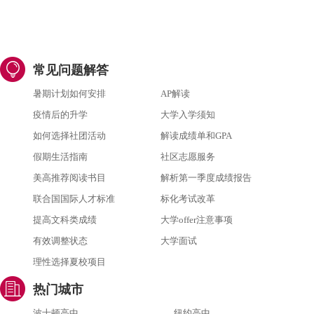
常见问题解答
暑期计划如何安排
AP解读
疫情后的升学
大学入学须知
如何选择社团活动
解读成绩单和GPA
假期生活指南
社区志愿服务
美高推荐阅读书目
解析第一季度成绩报告
联合国国际人才标准
标化考试改革
提高文科类成绩
大学offer注意事项
有效调整状态
大学面试
理性选择夏校项目
热门城市
波士顿高中
纽约高中