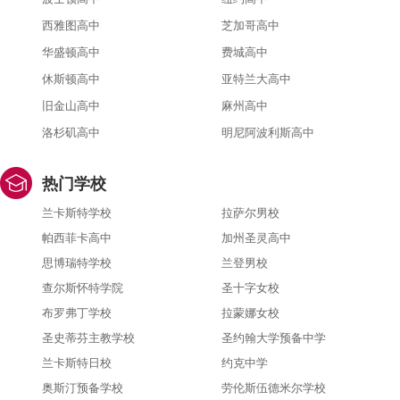
西雅图高中
芝加哥高中
华盛顿高中
费城高中
休斯顿高中
亚特兰大高中
旧金山高中
麻州高中
洛杉矶高中
明尼阿波利斯高中
热门学校
兰卡斯特学校
拉萨尔男校
帕西菲卡高中
加州圣灵高中
思博瑞特学校
兰登男校
查尔斯怀特学院
圣十字女校
布罗弗丁学校
拉蒙娜女校
圣史蒂芬主教学校
圣约翰大学预备中学
兰卡斯特日校
约克中学
奥斯汀预备学校
劳伦斯伍德米尔学校