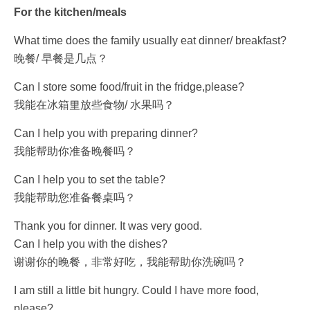
For the kitchen/meals
What time does the family usually eat dinner/ breakfast?
晚餐/ 早餐是几点？
Can I store some food/fruit in the fridge,please?
我能在冰箱里放些食物/ 水果吗？
Can I help you with preparing dinner?
我能帮助你准备晚餐吗？
Can I help you to set the table?
我能帮助您准备餐桌吗？
Thank you for dinner. It was very good.
Can I help you with the dishes?
谢谢你的晚餐，非常好吃，我能帮助你洗碗吗？
I am still a little bit hungry. Could I have more food,
please?