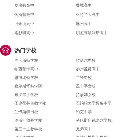
华盛顿高中
费城高中
休斯顿高中
亚特兰大高中
旧金山高中
麻州高中
洛杉矶高中
明尼阿波利斯高中
热门学校
兰卡斯特学校
拉萨尔男校
帕西菲卡高中
加州圣灵高中
思博瑞特学校
兰登男校
查尔斯怀特学院
圣十字女校
布罗弗丁学校
拉蒙娜女校
圣史蒂芬主教学校
圣约翰大学预备中学
兰卡斯特日校
约克中学
奥斯汀预备学校
劳伦斯伍德米尔学校
圣三一主教学校
兄弟高中