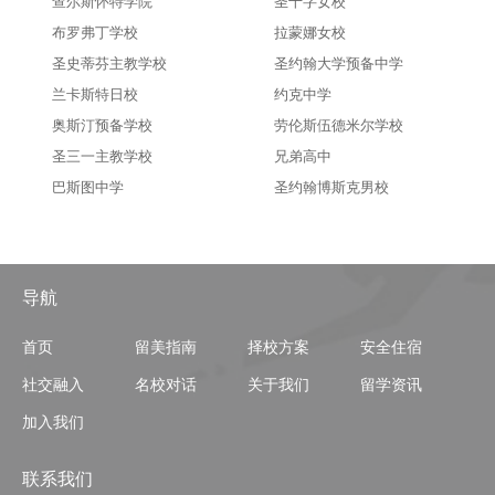
查尔斯怀特学院
圣十字女校
布罗弗丁学校
拉蒙娜女校
圣史蒂芬主教学校
圣约翰大学预备中学
兰卡斯特日校
约克中学
奥斯汀预备学校
劳伦斯伍德米尔学校
圣三一主教学校
兄弟高中
巴斯图中学
圣约翰博斯克男校
导航
首页
留美指南
择校方案
安全住宿
社交融入
名校对话
关于我们
留学资讯
加入我们
联系我们