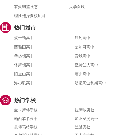
有效调整状态
大学面试
理性选择夏校项目
热门城市
波士顿高中
纽约高中
西雅图高中
芝加哥高中
华盛顿高中
费城高中
休斯顿高中
亚特兰大高中
旧金山高中
麻州高中
洛杉矶高中
明尼阿波利斯高中
热门学校
兰卡斯特学校
拉萨尔男校
帕西菲卡高中
加州圣灵高中
思博瑞特学校
兰登男校