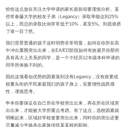
恰恰这点放在关注大学申请的家长面前却要谨慎分析。某
些常春藤大学的校友子弟（Legancy）录取率能达到25%
以上，而总的录取比例常常低于10%，甚至5%。到底谁挤
了谁一目了然。
我们背景普通的孩子这时弱势非常明显，如何在你所在高
中冲出重围突出出来，在EA/ED阶段如何有效避开你那些
具有高大上关系的同学，是一个不经历12年级本科申请的
同学所体验不到的。
因此这项看似优势的因素落到没有Legancy，没有政要或
校董头衔的平民家庭我们的孩子身上，实要理性战胜感
性，谨慎思考。
申本你要保证在自己所在学校突出出来，再在所在区域突
出出来，才能被大学所重点考虑。有了这点，选校因素就
明晰起来，区域好学校里要突出出来，同时你的突出还要
尽量减少半路杀出家族传统某某校的影响。